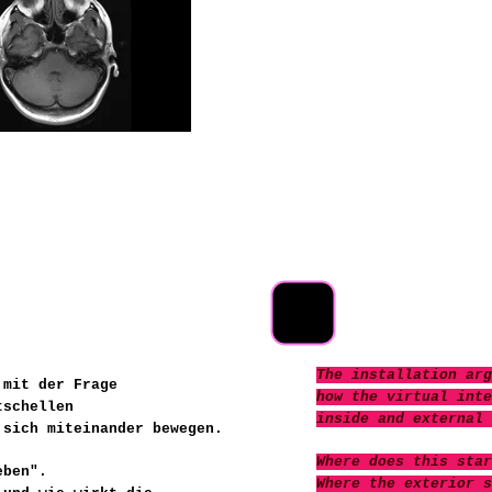
The installation arg
h mit der Frage
how the virtual inte
tschellen
inside and external 
 sich miteinander bewegen.
Where does this star
eben".
Where the exterior s